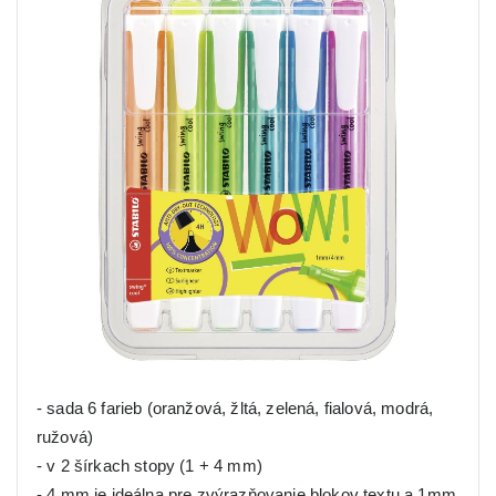
- sada 6 farieb (oranžová, žltá, zelená, fialová, modrá,
ružová)
- v 2 šírkach stopy (1 + 4 mm)
- 4 mm je ideálna pre zvýrazňovanie blokov textu a 1mm