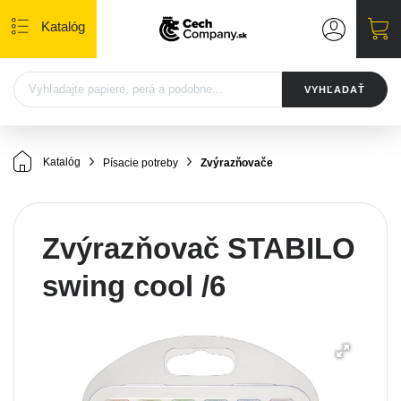
Katalóg
VYHĽADAŤ
Katalóg
Písacie potreby
Zvýrazňovače
Zvýrazňovač STABILO
swing cool /6