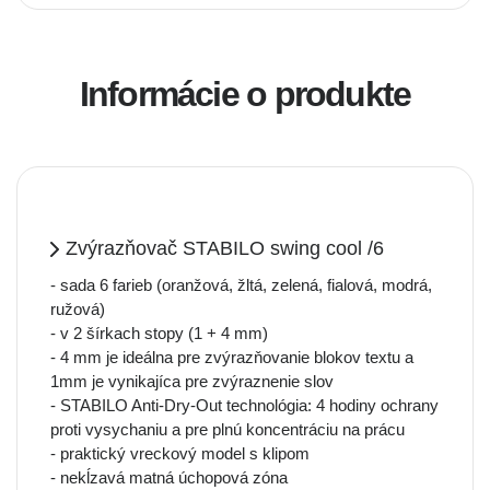
Informácie o produkte
Zvýrazňovač STABILO swing cool /6
- sada 6 farieb (oranžová, žltá, zelená, fialová, modrá,
ružová)
- v 2 šírkach stopy (1 + 4 mm)
- 4 mm je ideálna pre zvýrazňovanie blokov textu a
1mm je vynikajíca pre zvýraznenie slov
- STABILO Anti-Dry-Out technológia: 4 hodiny ochrany
proti vysychaniu a pre plnú koncentráciu na prácu
- praktický vreckový model s klipom
- nekĺzavá matná úchopová zóna