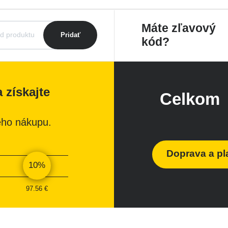
Máte zľavový
Pridať
kód?
 získajte
Celkom
eho nákupu.
Doprava a pl
10%
97.56 €