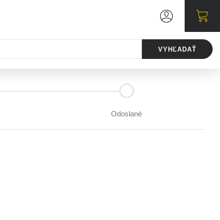
VYHĽADAŤ
Odoslané