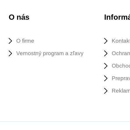
O nás
Inform
O firme
Kontak
Vernostný program a zľavy
Ochran
Obcho
Prepra
Reklam