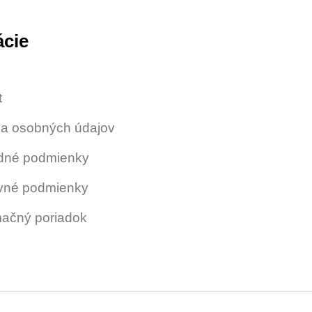
ácie
t
a osobných údajov
dné podmienky
vné podmienky
ačný poriadok