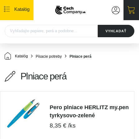
Katalóg
VYHĽADAŤ
Katalóg
Písacie potreby
Plniace perá
Plniace perá
Pero plniace HERLITZ my.pen
tyrkysovo-zelené
8,35 € /ks