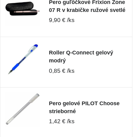
Pero guľôčkové Frixion Zone
07 R v krabičke ružové svetlé
9,90 € /ks
Roller Q-Connect gelový
modrý
0,85 € /ks
Pero gelové PILOT Choose
strieborné
1,42 € /ks