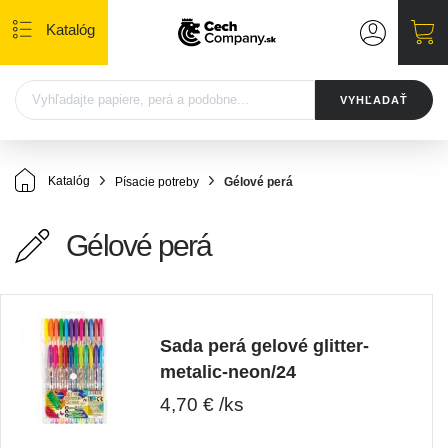
Katalóg
VYHĽADAŤ
Katalóg
Písacie potreby
Gélové perá
Gélové perá
Sada perá gelové glitter-
metalic-neon/24
4,70 € /ks