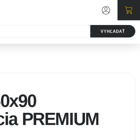
VYHĽADAŤ
60x90
cia PREMIUM