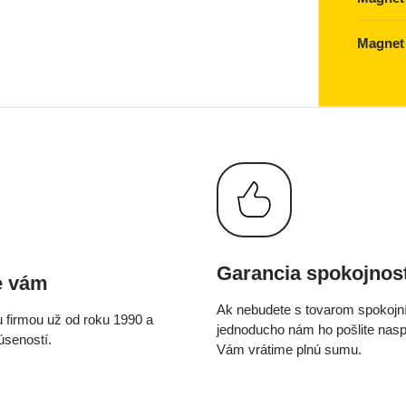
Magnet 
Garancia spokojnost
e vám
Ak nebudete s tovarom spokojní
 firmou už od roku 1990 a
jednoducho nám ho pošlite nas
seností.
Vám vrátime plnú sumu.