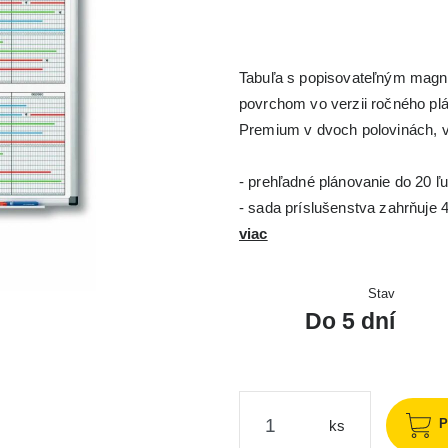
Tabuľa s popisovateľným magn
povrchom vo verzii ročného pl
Premium v dvoch polovinách, v
- prehľadné plánovanie do 20 ľ
- sada príslušenstva zahrňuje 4
viac
Stav
Do 5 dní
P
ks