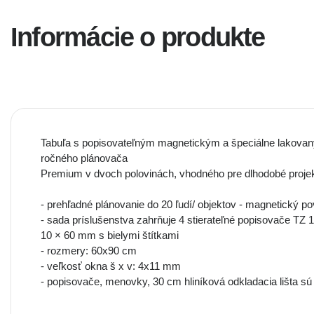
Informácie o produkte
Tabuľa s popisovateľným magnetickým a špeciálne lakova
ročného plánovača
Premium v dvoch polovinách, vhodného pre dlhodobé proje
- prehľadné plánovanie do 20 ľudí/ objektov - magnetický p
- sada príslušenstva zahrňuje 4 stierateľné popisovače TZ
10 × 60 mm s bielymi štítkami
- rozmery: 60x90 cm
- veľkosť okna š x v: 4x11 mm
- popisovače, menovky, 30 cm hliníková odkladacia lišta sú