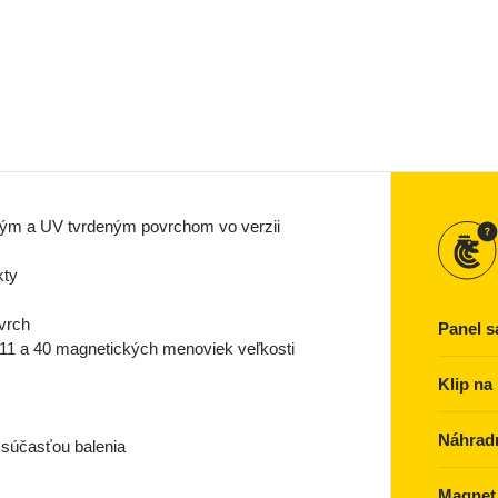
ným a UV tvrdeným povrchom vo verzii
kty
ovrch
Panel 
 111 a 40 magnetických menoviek veľkosti
Klip na
Náhrad
 súčasťou balenia
Magnet