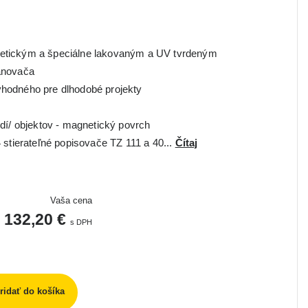
etickým a špeciálne lakovaným a UV tvrdeným
ánovača
hodného pre dlhodobé projekty
udí/ objektov - magnetický povrch
 stierateľné popisovače TZ 111 a 40...
Čítaj
Vaša cena
132,20 €
s DPH
ridať do košíka