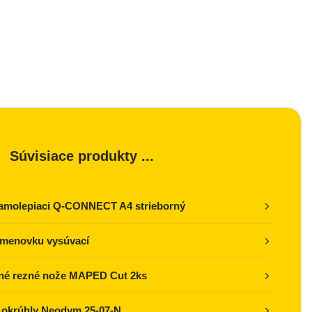
Súvisiace produkty ...
samolepiaci Q-CONNECT A4 strieborný
 menovku vysúvací
né rezné nože MAPED Cut 2ks
 okrúhly Neodym 25-07-N