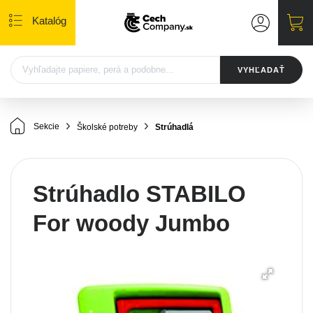
Katalóg
VYHĽADAŤ
Sekcie
Školské potreby
Strúhadlá
Strúhadlo STABILO
For woody Jumbo