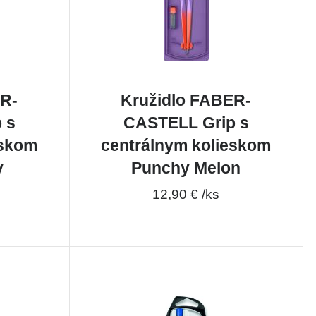
ER-
Kružidlo FABER-
 s
CASTELL Grip s
eskom
centrálnym kolieskom
y
Punchy Melon
12,90 € /ks