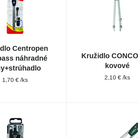
idlo Centropen
Kružidlo CONC
ass náhradné
kovové
hy+strúhadlo
2,10 € /ks
1,70 € /ks