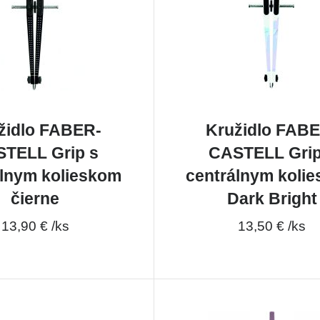
židlo FABER-
Kružidlo FAB
TELL Grip s
CASTELL Grip
álnym kolieskom
centrálnym koli
čierne
Dark Bright
13,90 € /ks
13,50 € /ks