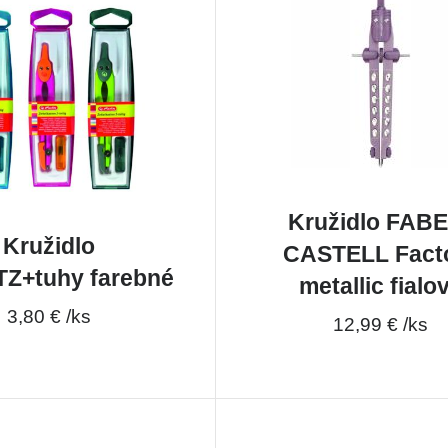
Kružidlo FAB
Kružidlo
CASTELL Fact
Z+tuhy farebné
metallic fialo
3,80 € /ks
12,99 € /ks