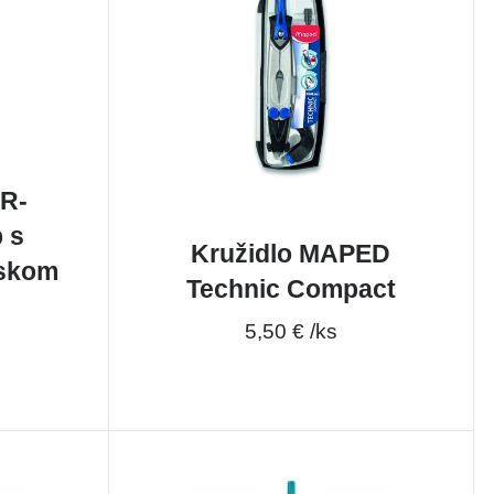
ER-
 s
Kružidlo MAPED
eskom
Technic Compact
5,50 € /ks