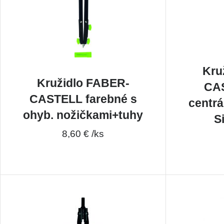
Kru
Kružidlo FABER-
CAS
CASTELL farebné s
centr
ohyb. nožičkami+tuhy
S
8,60 € /ks