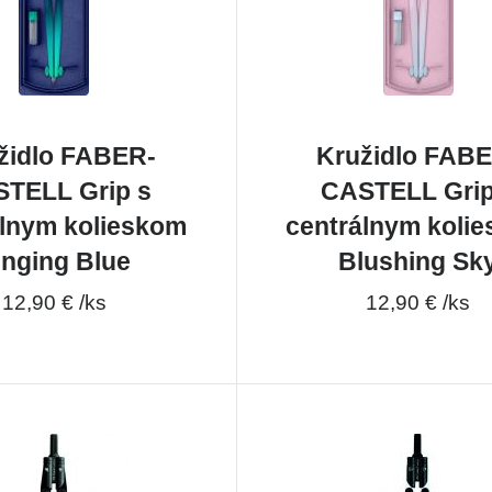
židlo FABER-
Kružidlo FAB
TELL Grip s
CASTELL Grip
álnym kolieskom
centrálnym koli
inging Blue
Blushing Sk
12,90 € /ks
12,90 € /ks