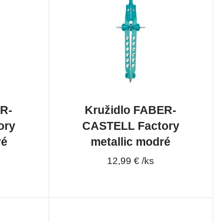
ER-
Kružidlo FABER-
ory
CASTELL Factory
vé
metallic modré
12,99 € /ks