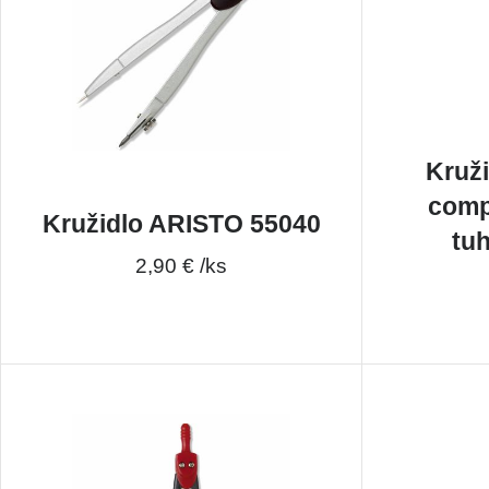
Kruž
comp
Kružidlo ARISTO 55040
tu
2,90 € /ks