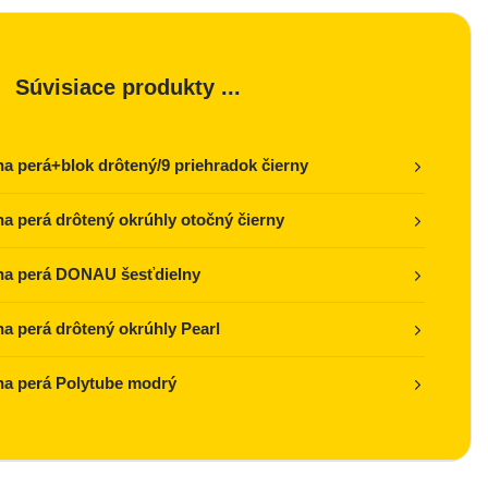
Súvisiace produkty ...
na perá+blok drôtený/9 priehradok čierny
na perá drôtený okrúhly otočný čierny
na perá DONAU šesťdielny
na perá drôtený okrúhly Pearl
na perá Polytube modrý