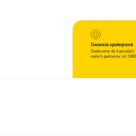
Garancia spokojnosti
Dodávame do kancelárií
našich partnerov od 1990