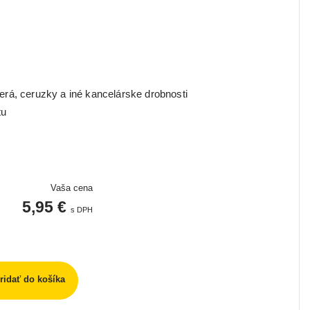
perá, ceruzky a iné kancelárske drobnosti
tu
Vaša cena
5,95 €
s DPH
ridať do košíka