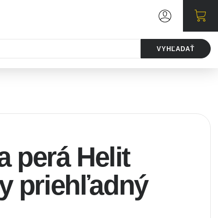
VYHĽADAŤ
a perá Helit
 priehľadný