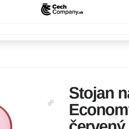
Stojan n
Economy
červený