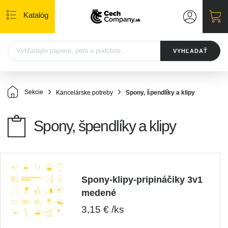
Katalóg
VYHĽADAŤ
Sekcie
Kancelárske potreby
Spony, špendlíky a klipy
Spony, špendlíky a klipy
Spony-klipy-pripináčiky 3v1
medené
3,15 € /ks