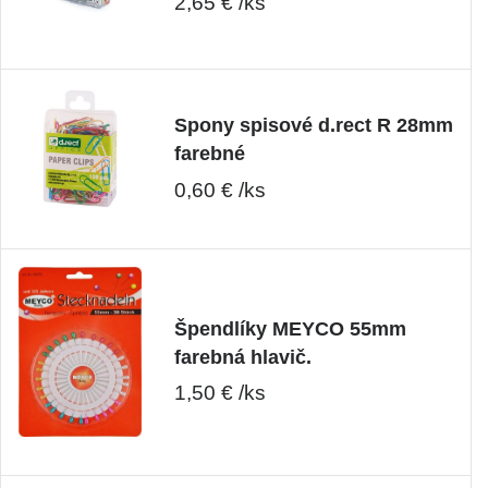
2,65 € /ks
Spony spisové d.rect R 28mm
farebné
0,60 € /ks
Špendlíky MEYCO 55mm
farebná hlavič.
1,50 € /ks