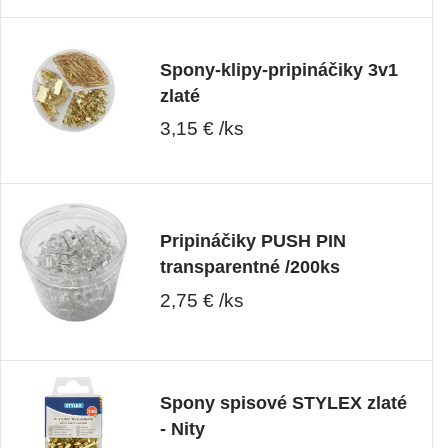
Spony-klipy-pripináčiky 3v1
zlaté
3,15 € /ks
Pripináčiky PUSH PIN
transparentné /200ks
2,75 € /ks
Spony spisové STYLEX zlaté
- Nity