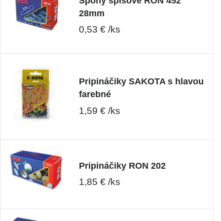
Spony spisové RON 452
28mm
0,53 € /ks
Pripináčiky SAKOTA s hlavou
farebné
1,59 € /ks
Pripináčiky RON 202
1,85 € /ks