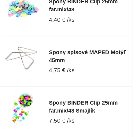
Spony BINDER Clip 25mm
far.mix/48
4,40 € /ks
Spony spisové MAPED Motýľ
45mm
4,75 € /ks
Spony BINDER Clip 25mm
far.mix/48 Smajlík
7,50 € /ks