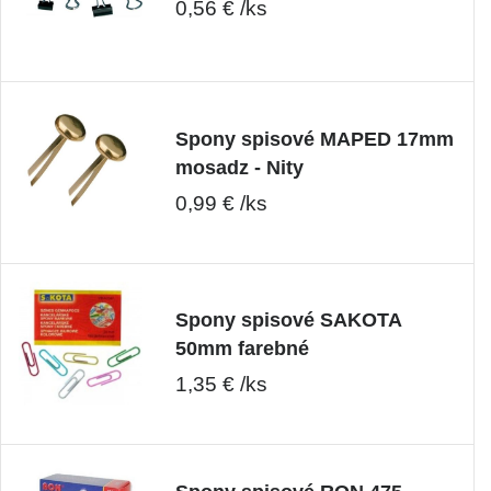
0,56 € /ks
Spony spisové MAPED 17mm
mosadz - Nity
0,99 € /ks
Spony spisové SAKOTA
50mm farebné
1,35 € /ks