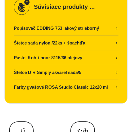
Súvisiace produkty ...
Popisovač EDDING 753 lakový strieborný
Štetce sada nylon /22ks + špachtľa
Pastel Koh-i-noor 8115/36 olejový
Štetce D R Simply akvarel sada/5
Farby gvašové ROSA Studio Classic 12x20 ml