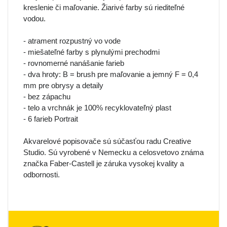
kreslenie či maľovanie. Žiarivé farby sú riediteľné
vodou.
- atrament rozpustný vo vode
- miešateľné farby s plynulými prechodmi
- rovnomerné nanášanie farieb
- dva hroty: B = brush pre maľovanie a jemný F = 0,4
mm pre obrysy a detaily
- bez zápachu
- telo a vrchnák je 100% recyklovateľný plast
- 6 farieb Portrait
Akvarelové popisovače sú súčasťou radu Creative
Studio. Sú vyrobené v Nemecku a celosvetovo známa
značka Faber-Castell je záruka vysokej kvality a
odbornosti.