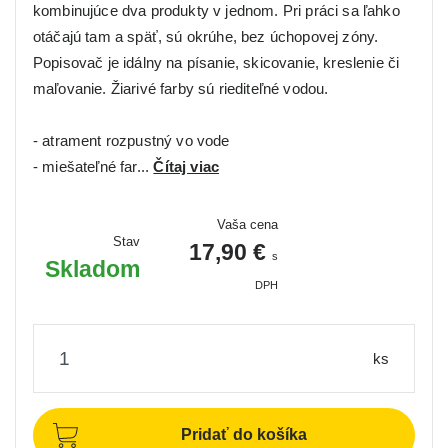
kombinujúce dva produkty v jednom. Pri práci sa ľahko
otáčajú tam a späť, sú okrúhe, bez úchopovej zóny.
Popisovač je idálny na písanie, skicovanie, kreslenie či
maľovanie. Žiarivé farby sú riediteľné vodou.
- atrament rozpustný vo vode
- miešateľné far...
Čítaj viac
Vaša cena
Stav
17,90 €
s
Skladom
DPH
ks
Pridať do košíka