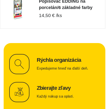
Popisovač EDDING na
porcelán/6 základné farby
14,50 € /ks
Rýchla organizácia
Expedujeme hneď na ďalší deň.
Zbierajte zľavy
Každý nákup sa oplatí.