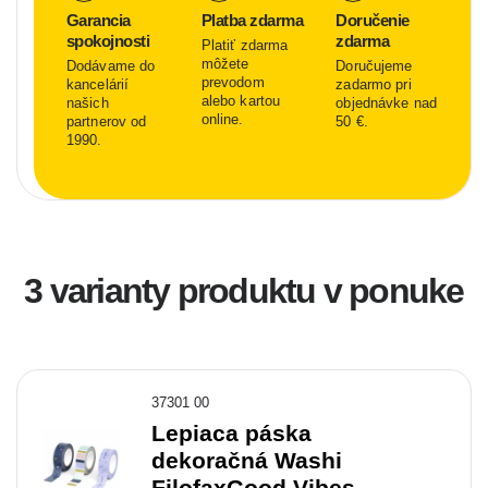
Garancia
Platba zdarma
Doručenie
spokojnosti
zdarma
Platiť zdarma
môžete
Dodávame do
Doručujeme
prevodom
kancelárií
zadarmo pri
alebo kartou
našich
objednávke nad
online.
partnerov od
50 €.
1990.
3 varianty produktu v ponuke
37301 00
Lepiaca páska
dekoračná Washi
FilofaxGood Vibes