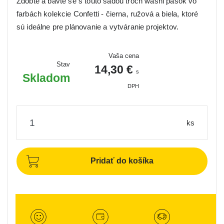
Zdobte a bavte se s touto sadou troch washi pások vo
farbách kolekcie Confetti - čierna, ružová a biela, ktoré
sú ideálne pre plánovanie a vytváranie projektov.
Vaša cena
Stav
14,30 €
s
Skladom
DPH
ks
Pridať do košíka