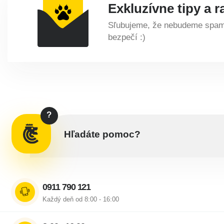
Exkluzívne tipy a r
Sľubujeme, že nebudeme spamo
bezpečí :)
?
Hľadáte pomoc?
0911 790 121
Každý deň od 8:00 - 16:00