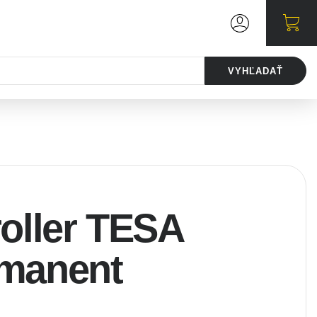
VYHĽADAŤ
roller TESA
rmanent