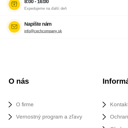
8:00 - 16:00
Expedujeme na ďalší deň
Napíšte nám
info@cechcompany.sk
O nás
Inform
O firme
Kontak
Vernostný program a zľavy
Ochran