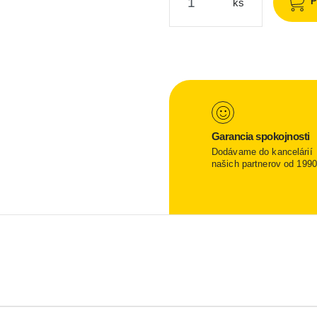
P
ks
Garancia spokojnosti
Dodávame do kancelárií
našich partnerov od 1990