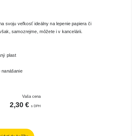
 na svoju veľkosť ideálny na lepenie papiera či
však, samozrejme, môžete i v kancelárii.
aný plast
é nanášanie
Vaša cena
2,30 €
s DPH