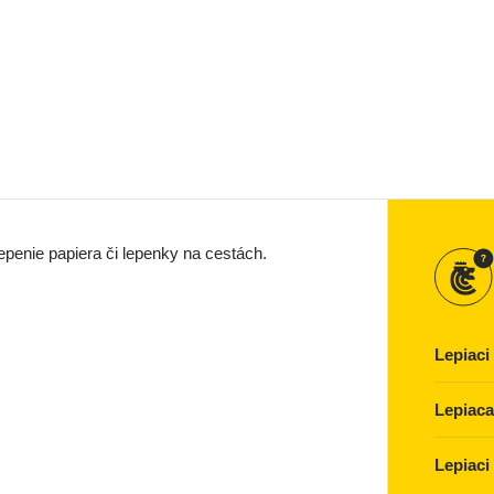
lepenie papiera či lepenky na cestách.
Lepiaci
Lepiaca
Lepiaci