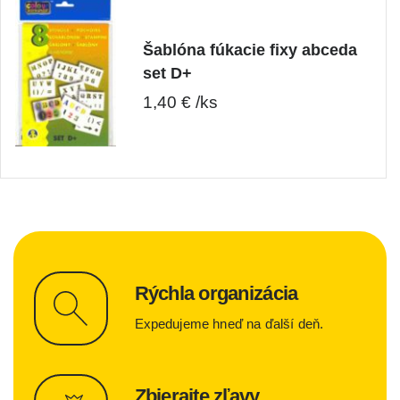
Šablóna fúkacie fixy abceda
set D+
1,40 € /ks
Rýchla organizácia
Expedujeme hneď na ďalší deň.
Zbierajte zľavy